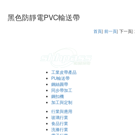
黑色防靜電PVC輸送帶
首頁
|
前一頁
| 下一頁
工業皮帶產品
PU輸送帶
鋼絲圓帶
同步帶加工
鋼扣機
加工與定制
行業與應用
玻璃行業
食品行業
洗滌行業