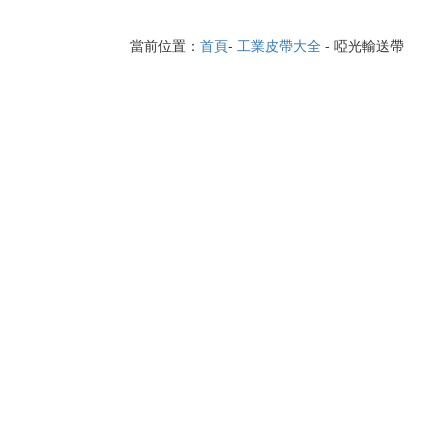
當前位置：
首頁
-
工業皮帶大全
- 啞光輸送帶