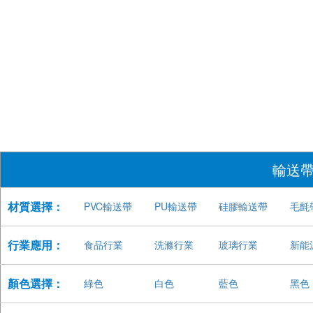
輸送
材質選擇：
PVC輸送帶
PU輸送帶
硅膠輸送帶
毛氈
行業應用：
食品行業
洗滌行業
玻璃行業
新能
顏色選擇：
綠色
白色
藍色
黑色