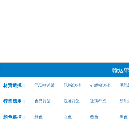
輸送
材質選擇：
PVC輸送帶
PU輸送帶
硅膠輸送帶
毛氈
行業應用：
食品行業
洗滌行業
玻璃行業
新能
顏色選擇：
綠色
白色
藍色
黑色