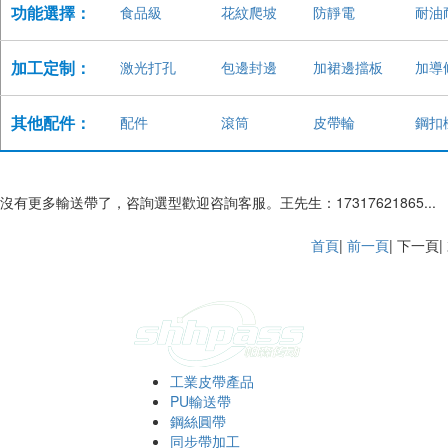
功能選擇：
食品級
花紋爬坡
防靜電
耐油
加工定制：
激光打孔
包邊封邊
加裙邊擋板
加導
其他配件：
配件
滾筒
皮帶輪
鋼扣
沒有更多輸送帶了，咨詢選型歡迎咨詢客服。王先生：17317621865...
首頁
|
前一頁
| 下一頁
工業皮帶產品
PU輸送帶
鋼絲圓帶
同步帶加工