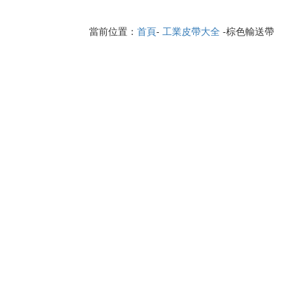
當前位置：
首頁
-
工業皮帶大全
-棕色輸送帶